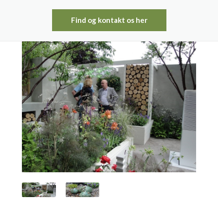
Haveplaner
Find og kontakt os her
KONTAKT OS
Snerydning
Træfældning & beskæring