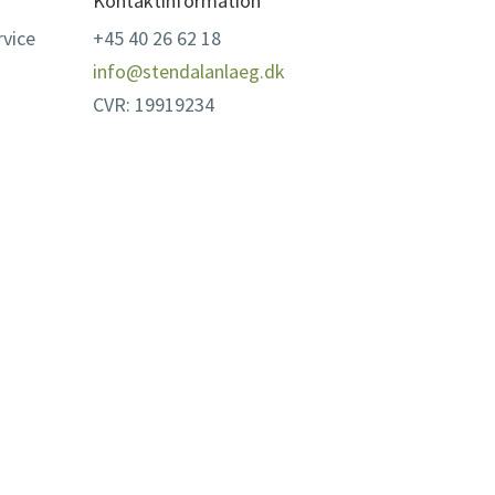
Kontaktinformation
vice
+45 40 26 62 18
info@stendalanlaeg.dk
CVR: 19919234