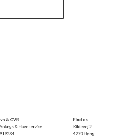
vn & CVR​
Find os​
 Anlægs & Haveservice
Kildevej 2
9919234
4270 Høng