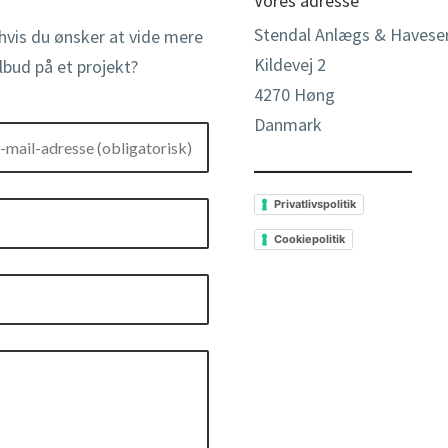
Vores adresse
Stendal Anlægs & Haveser
hvis du ønsker at vide mere
Kildevej 2
ilbud på et projekt?
4270 Høng
Danmark
MAIL-ADRESSE
TELEFONNUMMER
GATORISK)
(OBLIGATORISK)
Privatlivspolitik
Cookiepolitik